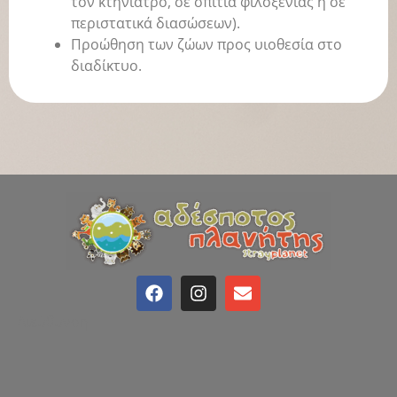
τον κτηνίατρο, σε σπίτια φιλοξενίας ή σε
περιστατικά διασώσεων).
Προώθηση των ζώων προς υιοθεσία στο
διαδίκτυο.
Διεύθυνση